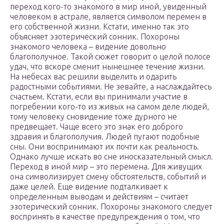
переход кого-то знакомого в мир иной, увиденный
человеком в астрале, является символом перемен в
его собственной жизни. Кстати, именно так это
объясняет эзотерический сонник. Похороны
знакомого человека – видение довольно
благополучное. Такой сюжет говорит о целой полосе
удач, что вскоре сменит нынешнее течение жизни.
На небесах вас решили выделить и одарить
радостными событиями. Не зевайте, а наслаждайтесь
счастьем. Кстати, если вы принимали участие в
погребении кого-то из живых на самом деле людей,
тому человеку сновидение тоже дурного не
предвещает. Чаще всего это знак его доброго
здравия и благополучия. Людей пугают подобные
сны. Они воспринимают их почти как реальность.
Однако лучше искать во сне иносказательный смысл.
Переход в иной мир – это перемена. Для живущих
она символизирует смену обстоятельств, событий и
даже целей. Еще видение подталкивает к
определенным выводам и действиям – считает
эзотерический сонник. Похороны знакомого следует
воспринять в качестве предупреждения о том, что