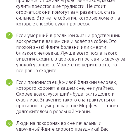
прощания с пожилым родственником, может
сулить предстоящие трудности. Не стоит
огорчаться: они помогут вам развиться, стать
сильнее. Это не те события, которые ломают, а
которые способствуют прогрессу.
Если умерший в реальной жизни родственник
воскресает в вашем сне и зовёт за собой. Это
плохой знак! Ждите болезни или смерти
близкого человека. Лучше всего после такого
видения сходить в церковь и поставить свечку за
упокой усопшего. Можете не верить в это, но
всё равно сходите.
Если приснился ещё живой близкий человек,
которого хоронят в вашем сне, не пугайтесь.
Скорее всего, «усопший» будет жить долго и
счастливо. Значение такого сна трактуется от
противного: умер в царстве Морфея — станет
долгожителем в реальной жизни.
Люди на похоронах во сне печальны и
удручены? Ждите скорого праздника! Вас