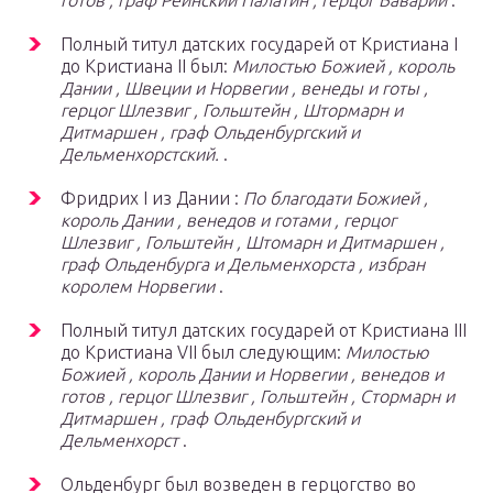
готов , граф Рейнский Палатин , герцог Баварии
.
Полный титул датских государей от Кристиана I
до Кристиана II был:
Милостью Божией , король
Дании , Швеции и Норвегии , венеды и готы ,
герцог Шлезвиг , Гольштейн , Штормарн и
Дитмаршен , граф Ольденбургский и
Дельменхорстский.
.
Фридрих I из Дании :
По благодати Божией ,
король Дании , венедов и готами , герцог
Шлезвиг , Гольштейн , Штомарн и Дитмаршен ,
граф Ольденбурга и Дельменхорста , избран
королем Норвегии
.
Полный титул датских государей от Кристиана III
до Кристиана VII был следующим:
Милостью
Божией , король Дании и Норвегии , венедов и
готов , герцог Шлезвиг , Гольштейн , Стормарн и
Дитмаршен , граф Ольденбургский и
Дельменхорст
.
Ольденбург был возведен в герцогство во