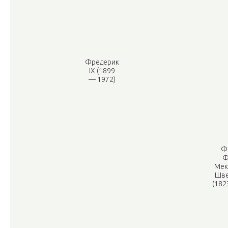
Фредерик
IX (1899
— 1972)
Ф
Ф
Мек
Шве
(182