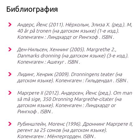
Библиография
Андерс, Йенс (2011). Нёрхольм, Элиза Х. (ред.).
M,
40 år på tronen
(на датском языке) (1-е изд.).
Копенгаген : Линдхардт ог Рингхоф . ISBN .
Ден-Нильсен, Хеннинг (2005).
Margrethe 2.,
Danmarks dronning
(на датском языке) (3-е изд.).
Копенгаген : Ашехуг . ISBN .
Лидинг, Хенрик (2009).
Dronningens teater
(на
датском языке). Копенгаген : Гильдендал . ISBN .
Маргрете II (2012). Андерсен, Йенс (ред.).
Om man
så må sige, 350 Dronning Margrethe-citater
(на
датском языке). Копенгаген : Линдхардт ог
Рингхоф . ISBN .
Рубинштейн, Могенс (1996).
Дроннинг Маргрете II,
регент за 25 сомов
(на датском языке).
Копенгаген : Мёнтергорден. ISBN .