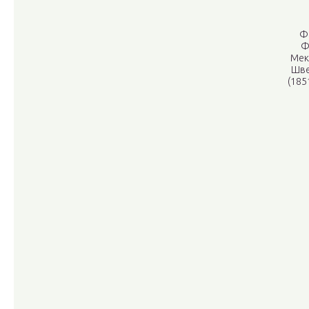
Ф
Фр
Мек
Шве
(185