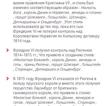
время правления Кристиана VII , и стиль был
изменен соответствующим образом :
Милость
Бога , король Дании и Норвегии , венеды и готами
, герцог Шлезвиги , Гольштейн , Штомарн ,
Дитмаршены и Ольденбург
. Этот стиль
использовался до тех пор, пока его сын
Фредерик VI не потерял контроль над
Королевством Норвегия по Кильскому договору
1814
года
.
Фридрих VI получил контроль над Рюгеном
1814–1815 гг., Что привело к созданию стиля:
«Милостью Божией» , король Дании , венеды и
готы , принц Рюгена , герцог Шлезвиг , Гольштейн
, Стормарн , Дитмаршен и Ольденбург
.
В 1815 году Фридрих VI отказался от Рюгена в
пользу прусского короля и вместо этого получил
герцогство Лауэнбург от британско-
гановерского короля, что привело к стилю:
Милостью Божией , король Дании , венедов и
готов , герцог Шлезвиг , Гольштейн , Стормарн ,