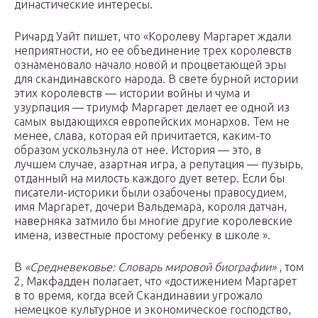
династические интересы.
Ричард Уайт пишет, что «Королеву Маргарет ждали
неприятности, но ее объединение трех королевств
ознаменовало начало новой и процветающей эры
для скандинавского народа. В свете бурной истории
этих королевств — истории войны и чума и
узурпация — триумф Маргарет делает ее одной из
самых выдающихся европейских монархов. Тем не
менее, слава, которая ей причитается, каким-то
образом ускользнула от нее. История — это, в
лучшем случае, азартная игра, а репутация — пузырь,
отданный на милость каждого дует ветер. Если бы
писатели-историки были озабочены правосудием,
имя Маргарет, дочери Вальдемара, короля датчан,
наверняка затмило бы многие другие королевские
имена, известные простому ребенку в школе ».
В
«Средневековье: Словарь мировой биографии»
, том
2, Макфадден полагает, что «достижением Маргарет
в то время, когда всей Скандинавии угрожало
немецкое культурное и экономическое господство,