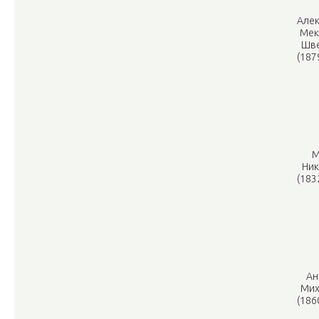
Алек
Мек
Шве
(187
М
Ник
(183
Ан
Мих
(186