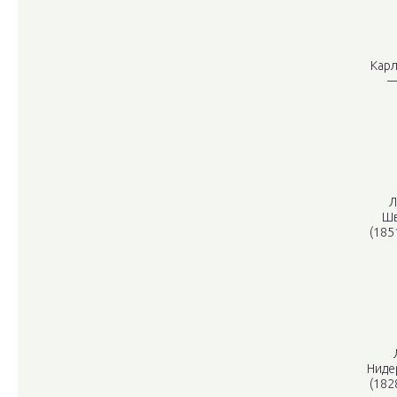
Карл
—
Л
Шв
(185
Ниде
(182