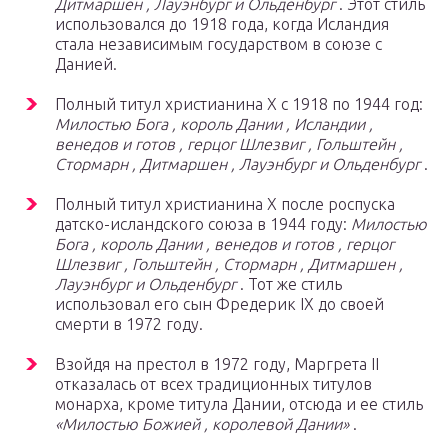
Дитмаршен , Лауэнбург и Ольденбург
. Этот стиль
использовался до 1918 года, когда Исландия
стала независимым государством в союзе с
Данией.
Полный титул христианина X с 1918 по 1944 год:
Милостью Бога , король Дании , Исландии ,
венедов и готов , герцог Шлезвиг , Гольштейн ,
Стормарн , Дитмаршен , Лауэнбург и Ольденбург
.
Полный титул христианина X после роспуска
датско-исландского союза в 1944 году:
Милостью
Бога , король Дании , венедов и готов , герцог
Шлезвиг , Гольштейн , Стормарн , Дитмаршен ,
Лауэнбург и Ольденбург
. Тот же стиль
использовал его сын Фредерик IX до своей
смерти в 1972 году.
Взойдя на престол в 1972 году, Маргрета II
отказалась от всех традиционных титулов
монарха, кроме титула Дании, отсюда и ее стиль
«Милостью Божией , королевой Дании»
.