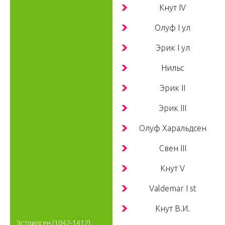
Кнут
IV
Олуф
I ул
Эрик
I ул
Нильс
Эрик
II
Эрик
III
Олуф Харальдсен
Свен
III
Кнут
V
Valdemar
I st
Кнут
В.И.
Эстридсен
(1042-1412)