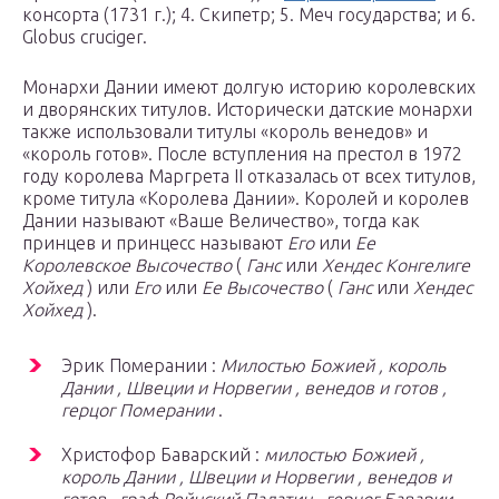
консорта (1731 г.); 4. Скипетр; 5. Меч государства; и 6.
Globus cruciger.
Монархи Дании имеют долгую историю королевских
и дворянских титулов. Исторически датские монархи
также использовали титулы «король венедов» и
«король готов». После вступления на престол в 1972
году королева Маргрета II отказалась от всех титулов,
кроме титула «Королева Дании». Королей и королев
Дании называют «Ваше Величество», тогда как
принцев и принцесс называют
Его
или
Ее
Королевское Высочество
(
Ганс
или
Хендес Конгелиге
Хойхед
) или
Его
или
Ее Высочество
(
Ганс
или
Хендес
Хойхед
).
Эрик Померании :
Милостью Божией , король
Дании , Швеции и Норвегии , венедов и готов ,
герцог Померании
.
Христофор Баварский :
милостью Божией ,
король Дании , Швеции и Норвегии , венедов и