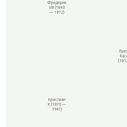
Фредерик
VIII (1843
— 1912)
Луиз
Кас
(181
Кристиан
X (1870 —
1947)