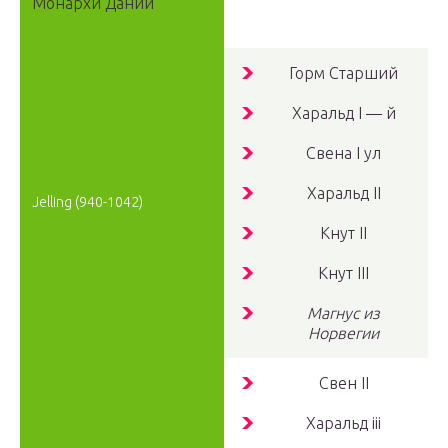
Монархи Дании
Горм Старший
Харальд
I — й
Свена
I ул
Харальд
II
Jelling
(940-1042)
Кнут
II
Кнут
III
Магнус из
Норвегии
Свен
II
Харальд
iii