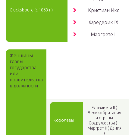
Glücksbourg
(с 1863 г.)
Кристиан
Икс
Фредерик
IX
Маргрете
II
Женщины-
главы
государства
или
правительства
в должности
Елизавета
II
(
Великобритания
и страны
Королевы
Содружества )
·
Маргрет
II
( Дания
)