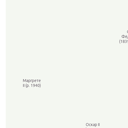
Фё
(183
Маргрете
II (р. 1940)
Оскар II