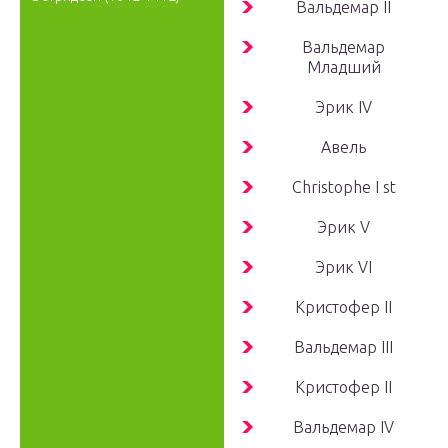
Вальдемар
II
Вальдемар
Младший
Эрик
IV
Авель
Christophe
I st
Эрик
V
Эрик
VI
Кристофер
II
Вальдемар
III
Кристофер
II
Вальдемар
IV