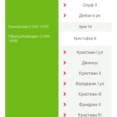
Олуф
II
Дейзи
я ре
Поморский
(1396-1439)
Эрик
VII
Пфальц-Ноймаркт
(1440-
Кристофер
III
1448)
Кристиан
I ул
Джинсы
Кристиан
II
Фредерик
I ул
Кристиан
III
Фридрих
II
Кристиан
IV