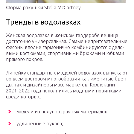
Форма ракушки Stella McCartney
Тренды в водолазках
Жен­ская водо­лаз­ка в жен­ском гар­де­робе вещи­ца
доста­точ­но уни­вер­саль­ная. Самые непри­тя­за­тель­ные
фасо­ны вполне гар­мо­нич­но ком­би­ни­ру­ют­ся с дело­
вы­ми костю­ма­ми, спор­тив­ны­ми брю­ка­ми и юбка­ми
пря­мо­го покроя.
Линей­ку стан­дарт­ных моде­лей водо­ла­зок выпус­ка­ют
во всем цве­то­вом мно­го­об­ра­зии как име­ни­тые брен­
ды, так и дизай­не­ры масс-мар­ке­тов. Кол­лек­ции
2021–2022 года попол­ни­лись мод­ны­ми новин­ка­ми,
сре­ди которых:
моде­ли из полу­про­зрач­ных материалов;
удли­нен­ные рукава;