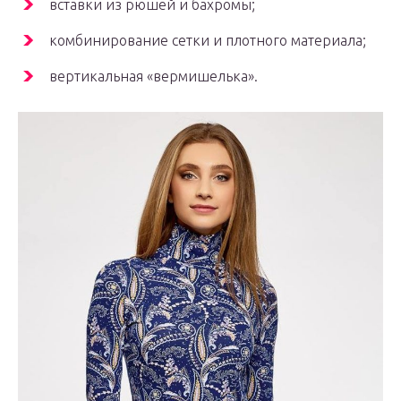
встав­ки из рюшей и бахромы;
ком­би­ни­ро­ва­ние сет­ки и плот­но­го материала;
вер­ти­каль­ная «вер­ми­шель­ка».