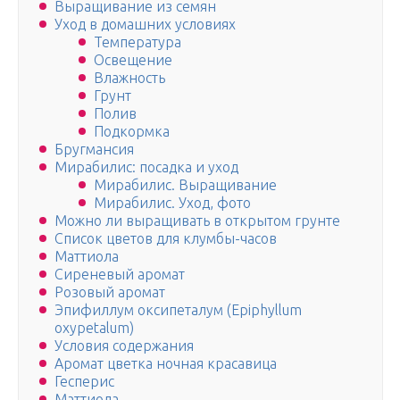
Выращивание из семян
Уход в домашних условиях
Температура
Освещение
Влажность
Грунт
Полив
Подкормка
Бругмансия
Мирабилис: посадка и уход
Мирабилис. Выращивание
Мирабилис. Уход, фото
Можно ли выращивать в открытом грунте
Список цветов для клумбы-часов
Маттиола
Сиреневый аромат
Розовый аромат
Эпифиллум оксипеталум (Epiphyllum
oxypetalum)
Условия содержания
Аромат цветка ночная красавица
Гесперис
Маттиола