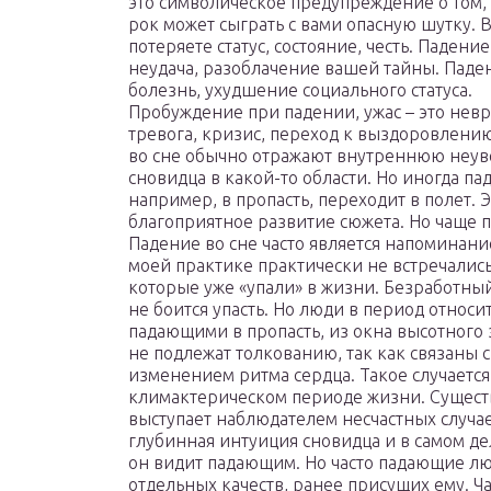
это символическое предупреждение о том, 
рок может сыграть с вами опасную шутку. 
потеряете статус, состояние, честь. Падение
неудача, разоблачение вашей тайны. Паден
болезнь, ухудшение социального статуса.
Пробуждение при падении, ужас – это нев
тревога, кризис, переход к выздоровлени
во сне обычно отражают внутреннюю неув
сновидца в какой-то области. Но иногда па
например, в пропасть, переходит в полет. 
благоприятное развитие сюжета. Но чаще п
Падение во сне часто является напоминани
моей практике практически не встречались
которые уже «упали» в жизни. Безработны
не боится упасть. Но люди в период относи
падающими в пропасть, из окна высотного
не подлежат толкованию, так как связаны
изменением ритма сердца. Такое случается
климактерическом периоде жизни. Существ
выступает наблюдателем несчастных случае
глубинная интуиция сновидца и в самом де
он видит падающим. Но часто падающие л
отдельных качеств, ранее присущих ему. Ча