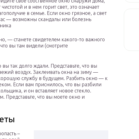
видите свое собственное окно снаружи дома,
 чистотой и в нем горит свет, это означает
гополучие в семье. Если окно грязное, а свет
гас — возможны скандалы или болезнь
нника
но, — станете свидетелем какого-то важного
 что вы там видели (смотрите
 вы так долго ждали. Представьте, что вы
свежий воздух. Заклеивать окна на зиму —
хорошую службу в будущем. Разбить окно — к
ом. Если вам приснилось, что вы разбили
кольщика, и он вставляет новое стекло.
 Представьте, что вы моете окно и
леты
ропасть –