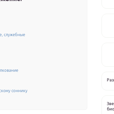
е, служебные
олкование
Раз
ескому соннику
Зве
био