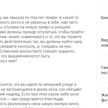
Био
у нас «вышла из-под ног почва»: в какой-то
ного роста и не уверены в себе, нам часто
ы «ступаем на новую почву» и рискуем:
аже должны прежде оступиться, чтобы прийти
ние: может знаменовать и то, что вы теряете
Вер
то действительно так, вы должны найти одну
но
рживаете контроль, и, опираясь на нее,
бственной жизни.Часто говорят «ударить
: эти выражения могут быть
ка к вам?
Гже
пос
 снится, что вы идете по вечерней улице и
 на загорающиеся в домах окна, сон обещает
ие надежд. Если при этом какое-либо окно
Жен
тся — вам представится блестящая
фот
сть реализовать свою самую смелую мечту.