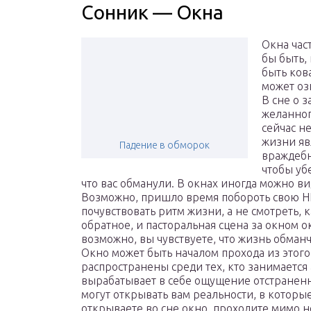
Сонник — Окна
Окна час
бы быть,
быть ков
может оз
В сне о 
желанног
сейчас н
жизни яв
Падение в обморок
враждебн
чтобы уб
что вас обманули. В окнах иногда можно вид
Возможно, пришло время побороть свою 
почувствовать ритм жизни, а не смотреть, 
обратное, и пасторальная сцена за окном 
возможно, вы чувствуете, что жизнь обман
Окно может быть началом прохода из этого
распространены среди тех, кто занимаетс
вырабатывает в себе ощущение отстраненно
могут открывать вам реальности, в которы
открываете во сне окно, проходите мимо н