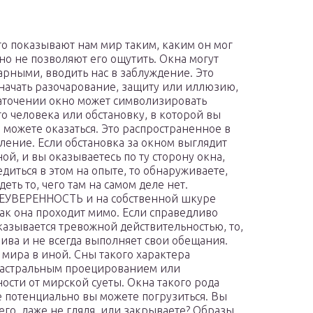
то показывают нам мир таким, каким он мог
 но не позволяют его ощутить. Окна могут
арными, вводить нас в заблуждение. Это
начать разочарование, защиту или иллюзию,
заточении окно может символизировать
о человека или обстановку, в которой вы
е можете оказаться. Это распространенное в
ление. Если обстановка за окном выглядит
ой, и вы оказываетесь по ту сторону окна,
едиться в этом на опыте, то обнаруживаете,
еть то, чего там на самом деле нет.
НЕУВЕРЕННОСТЬ и на собственной шкуре
как она проходит мимо. Если справедливо
оказывается тревожной действительностью, то,
чива и не всегда выполняет свои обещания.
 мира в иной. Сны такого характера
я астральным проецированием или
сти от мирской суеты. Окна такого рода
е потенциально вы можете погрузиться. Вы
его, даже не глядя, или закрываете? Образы