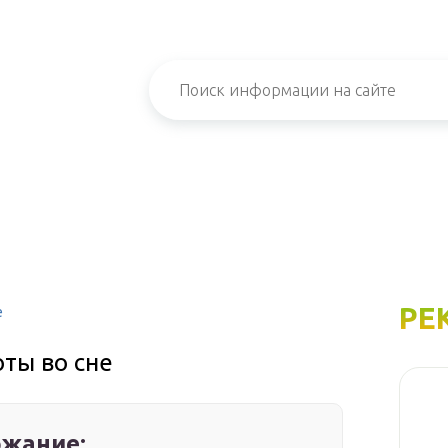
РЕ
е
оты во сне
жание: