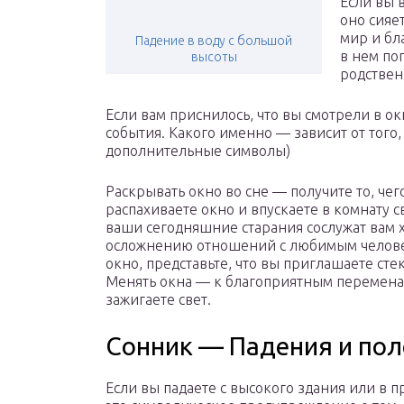
Если вы 
оно сияет
мир и бла
Падение в воду с большой
в нем по
высоты
родстве
Если вам приснилось, что вы смотрели в ок
события. Какого именно — зависит от того,
дополнительные символы)
Раскрывать окно во сне — получите то, чего
распахиваете окно и впускаете в комнату 
ваши сегодняшние старания сослужат вам 
осложнению отношений с любимым человек
окно, представьте, что вы приглашаете сте
Менять окна — к благоприятным переменам.
зажигаете свет.
Сонник — Падения и по
Если вы падаете с высокого здания или в п