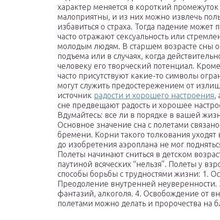
характер меняется в короткий промежуток
малоприятны, и из них можно извлечь поль
избавиться о страха. Тогда падение может 
часто отражают сексуальность или стремле
молодым людям. В старшем возрасте сны о 
подъема или в случаях, когда действительн
человеку его творческий потенциал. Кроме 
часто присутствуют какие-то символы огра
могут служить предостережением от излишн
источник
радости и хорошего настроения
,
сне предвещают радость и хорошее настро
Вдумайтесь: все ли в порядке в вашей жиз
Основное значение сна с полетами связано
бремени. Корни такого толкования уходят 
до изобретения аэроплана не мог подняться
Полеты начинают сниться в детском возраст
паутиной всяческих “нельзя”. Полеты у вз
способы борьбы с трудностями жизни: 1. О
Преодоление внутренней неуверенности. 3
фантазий, алкоголя. 4. Освобождение от вн
полетами можно делать и пророчества на 