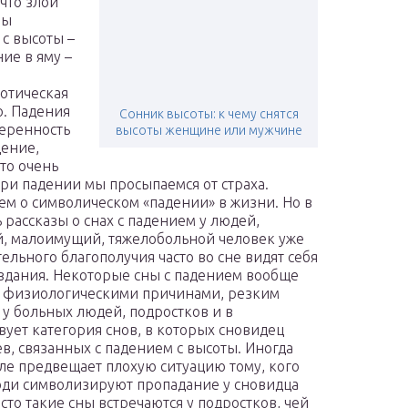
что злой
Вы
 с высоты –
ие в яму –
ротическая
ю. Падения
Сонник высоты: к чему снятся
еренность
высоты женщине или мужчине
дение,
Это очень
ри падении мы просыпаемся от страха.
ем о символическом «падении» в жизни. Но в
 рассказы о снах с падением у людей,
й, малоимущий, тяжелобольной человек уже
тельного благополучия часто во сне видят себя
 здания. Некоторые сны с падением вообще
 с физиологическими причинами, резким
 у больных людей, подростков и в
ует категория снов, в которых сновидец
в, связанных с падением с высоты. Иногда
ле предвещает плохую ситуацию тому, кого
юди символизируют пропадание у сновидца
сто такие сны встречаются у подростков, чей