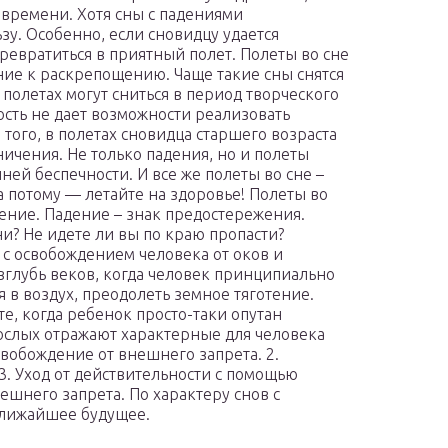
 времени. Хотя сны с падениями
зу. Особенно, если сновидцу удается
превратиться в приятный полет. Полеты во сне
ние к раскрепощению. Чаще такие сны снятся
полетах могут сниться в период творческого
ость не дает возможности реализовать
того, в полетах сновидца старшего возраста
ничения. Не только падения, но и полеты
ей беспечности. И все же полеты во сне –
 а потому — летайте на здоровье! Полеты во
ение. Падение – знак предостережения.
ни? Не идете ли вы по краю пропасти?
 с освобождением человека от оков и
вглубь веков, когда человек принципиально
 в воздух, преодолеть земное тяготение.
е, когда ребенок просто-таки опутан
рослых отражают характерные для человека
свобождение от внешнего запрета. 2.
. Уход от действительности с помощью
ешнего запрета. По характеру снов с
ближайшее будущее.