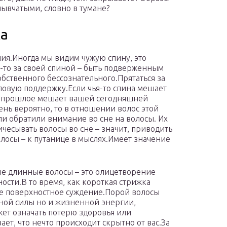
лывчатыми, словно в тумане?
ка
ия.Иногда мы видим чужую спину, это
о-то за своей спиной – быть подверженным
обственного бессознательного.Прятаться за
иловую поддержку.Если чья-то спина мешает
ше прошлое мешает вашей сегодняшней
ень вероятно, то в отношении волос этой
и обратили внимание во сне на волосы. Их
чесывать волосы во сне – значит, приводить
лосы – к путанице в мыслях.Имеет значение
ные длинные волосы – это олицетворение
ости.В то время, как короткая стрижка
е поверхностное суждение.Порой волосы
ной силы но и жизненной энергии,
жет означать потерю здоровья или
ает, что нечто происходит скрытно от вас.За