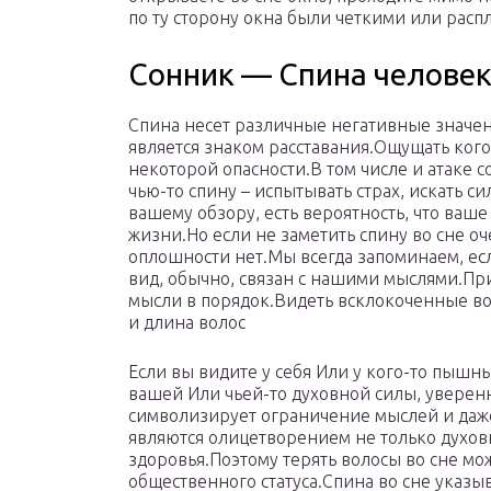
по ту сторону окна были четкими или расп
Сонник — Спина челове
Спина несет различные негативные значен
является знаком расставания.Ощущать ког
некоторой опасности.В том числе и атаке с
чью-то спину – испытывать страх, искать с
вашему обзору, есть вероятность, что ва
жизни.Но если не заметить спину во сне оч
оплошности нет.Мы всегда запоминаем, есл
вид, обычно, связан с нашими мыслями.При
мысли в порядок.Видеть всклокоченные во
и длина волос
Если вы видите у себя Или у кого-то пыш
вашей Или чьей-то духовной силы, уверенн
символизирует ограничение мыслей и даж
являются олицетворением не только духов
здоровья.Поэтому терять волосы во сне мо
общественного статуса.Спина во сне указыв