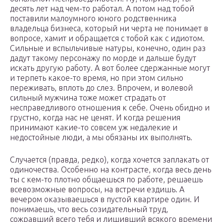
десять лет над чем-то работал. А потом над тобой
поставили малоумного юного родственника
владельца бизнеса, который ни черта не понимает в
вопросе, хамит и обращается с тобой как с идиотом.
Сильные и вспыльчивые натуры, конечно, один раз
дадут такому персонажу по морде и дальше будут
искать другую работу. А вот более сдержанные могут
и терпеть какое-то время, но при этом сильно
переживать, вплоть до слез. Впрочем, и волевой
сильный мужчина тоже может страдать от
несправедливого отношения к себе. Очень обидно и
грустно, когда нас не ценят. И когда решения
принимают какие-то совсем уж недалекие и
недостойные люди, а мы обязаны их выполнять.
Случается (правда, редко), когда хочется заплакать от
одиночества. Особенно на контрасте, когда весь день
ты с кем-то плотно общаешься по работе, решаешь
всевозможные вопросы, на встречи ездишь. А
вечером оказываешься в пустой квартире один. И
понимаешь, что весь созидательный труд,
сожравший всего тебя и лишивший всякого времени