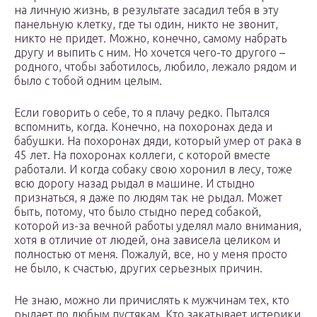
на личную жизнь, в результате засадил тебя в эту
панельную клетку, где ты один, никто не звонит,
никто не придет. Можно, конечно, самому набрать
другу и выпить с ним. Но хочется чего-то другого –
родного, чтобы заботилось, любило, лежало рядом и
было с тобой одним целым.
Если говорить о себе, то я плачу редко. Пытался
вспомнить, когда. Конечно, на похоронах деда и
бабушки. На похоронах дяди, который умер от рака в
45 лет. На похоронах коллеги, с которой вместе
работали. И когда собаку свою хоронил в лесу, тоже
всю дорогу назад рыдал в машине. И стыдно
признаться, я даже по людям так не рыдал. Может
быть, потому, что было стыдно перед собакой,
которой из-за вечной работы уделял мало внимания,
хотя в отличие от людей, она зависела целиком и
полностью от меня. Пожалуй, все, но у меня просто
не было, к счастью, других серьезных причин.
Не знаю, можно ли причислять к мужчинам тех, кто
рыдает по любым пустякам. Кто закатывает истерики