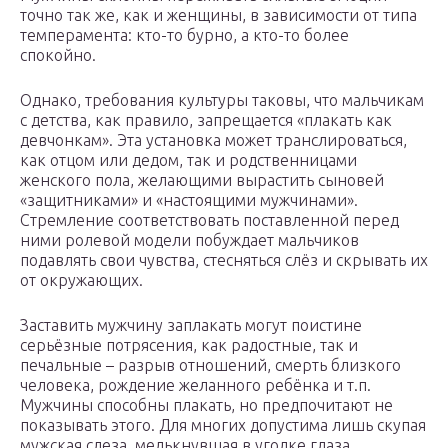
точно так же, как и женщины, в зависимости от типа
темперамента: кто-то бурно, а кто-то более
спокойно.
Однако, требования культуры таковы, что мальчикам
с детства, как правило, запрещается «плакать как
девчонкам». Эта установка может транслироваться,
как отцом или дедом, так и родственницами
женского пола, желающими вырастить сыновей
«защитниками» и «настоящими мужчинами».
Стремление соответствовать поставленной перед
ними ролевой модели побуждает мальчиков
подавлять свои чувства, стесняться слёз и скрывать их
от окружающих.
Заставить мужчину заплакать могут поистине
серьёзные потрясения, как радостные, так и
печальные – разрыв отношений, смерть близкого
человека, рождение желанного ребёнка и т.п.
Мужчины способны плакать, но предпочитают не
показывать этого. Для многих допустима лишь скупая
мужская слеза, мелькнувшая в уголке глаза.