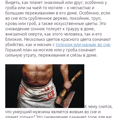
Видеть, как плачет знакомый или друг, особенно у
гроба или на чьей-то могиле – к несчастью и
большим переживаниям в его доме. Особенно, если
во сне есть срубленное дерево, покойник, труп,
кровь или гроб, а также искусственные цветы. Это
сновидение сонник толкует к трауру в доме,
внезапной смерти, как этого человека, так и его
близких. Несколько цветов красного цвета означают
убийство, как и мясник с
топором или маньяк во сне
.
Горький плач на могиле или у гроба означает
сильную утрату, переживания и слёзы в доме.
К чему снится,
что умерший мужчина является живым во сне и
плачет горько? Это сновидение означает горе для вас