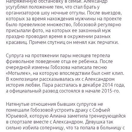
напряженную обстановку в семье. Александр
усугублял положение тем, что стал брать у
организаторов шоу ночные отгулы. После выездов,
которых за время нахождения мужчины на проекте
было превеликое множество, Гобозовой регулярно
присылали фото, на которых ее законный муж
праздно проводил время в окружении разных
красавиц. Причем спутниц он менял как перчатки.
Супруга на протяжении пары месяцев терпела
фривольное поведение отца ее ребенка. После
очередной измены Гобозова написала песню
«Мотылек», на которую впоследствии был снят клип.
В композиции рассказывалась их с Александром
история любви. Пара рассталась в декабре 2014 года,
а официальный развод состоялся в начале 2015-го.
Натянутые отношения бывших супругов не
помешали Гобозовой устроить драку с Софьей
Юрьевой, которую Алиана заметила тренирующейся
в спортзале вместе с Александром. Девушка так
сильно избила соперницу, что та попала в больницу с