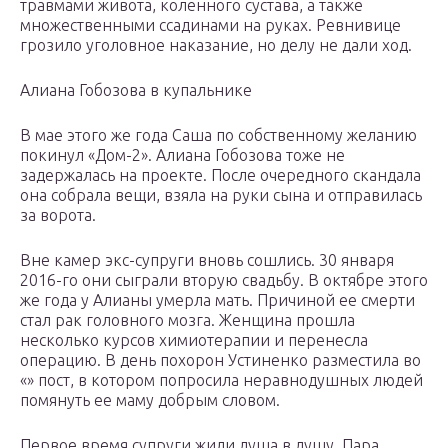
травмами живота, коленного сустава, а также
множественными ссадинами на руках. Ревнивице
грозило уголовное наказание, но делу не дали ход.
Алиана Гобозова в купальнике
В мае этого же года Саша по собственному желанию
покинул «Дом-2». Алиана Гобозова тоже не
задержалась на проекте. После очередного скандала
она собрала вещи, взяла на руки сына и отправилась
за ворота.
Вне камер экс-супруги вновь сошлись. 30 января
2016-го они сыграли вторую свадьбу. В октябре этого
же года у Алианы умерла мать. Причиной ее смерти
стал рак головного мозга. Женщина прошла
несколько курсов химиотерапии и перенесла
операцию. В день похорон Устиненко разместила во
«» пост, в котором попросила неравнодушных людей
помянуть ее маму добрым словом.
Первое время супруги жили душа в душу. Пара