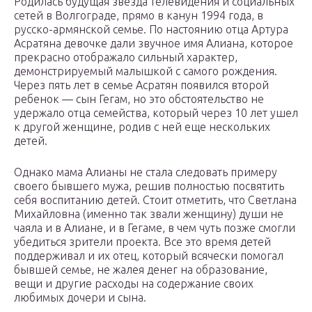
Родилась будущая звезда телевидения и социальных
сетей в Волгограде, прямо в канун 1994 года, в
русско-армянской семье. По настоянию отца Артура
Асратяна девочке дали звучное имя Алиана, которое
прекрасно отображало сильный характер,
демонстрируемый малышкой с самого рождения.
Через пять лет в семье Асратян появился второй
ребенок — сын Гегам, но это обстоятельство не
удержало отца семейства, который через 10 лет ушел
к другой женщине, родив с ней еще нескольких
детей.
Однако мама Алианы не стала следовать примеру
своего бывшего мужа, решив полностью посвятить
себя воспитанию детей. Стоит отметить, что Светлана
Михайловна (именно так звали женщину) души не
чаяла и в Алиане, и в Гегаме, в чем чуть позже смогли
убедиться зрители проекта. Все это время детей
поддерживал и их отец, который всячески помогал
бывшей семье, не жалея денег на образование,
вещи и другие расходы на содержание своих
любимых дочери и сына.