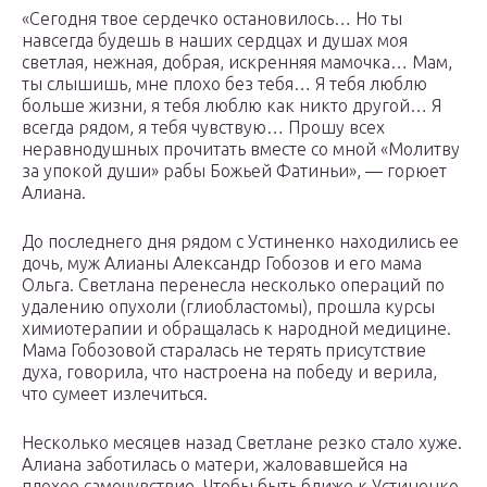
«Сегодня твое сердечко остановилось… Но ты
навсегда будешь в наших сердцах и душах моя
светлая, нежная, добрая, искренняя мамочка… Мам,
ты слышишь, мне плохо без тебя… Я тебя люблю
больше жизни, я тебя люблю как никто другой… Я
всегда рядом, я тебя чувствую… Прошу всех
неравнодушных прочитать вместе со мной «Молитву
за упокой души» рабы Божьей Фатиньи», — горюет
Алиана.
До последнего дня рядом с Устиненко находились ее
дочь, муж Алианы Александр Гобозов и его мама
Ольга. Светлана перенесла несколько операций по
удалению опухоли (глиобластомы), прошла курсы
химиотерапии и обращалась к народной медицине.
Мама Гобозовой старалась не терять присутствие
духа, говорила, что настроена на победу и верила,
что сумеет излечиться.
Несколько месяцев назад Светлане резко стало хуже.
Алиана заботилась о матери, жаловавшейся на
плохое самочувствие. Чтобы быть ближе к Устиненко,