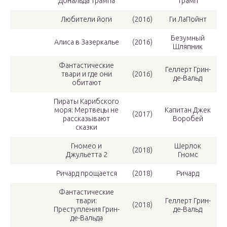
Дональда Трампа
Трамп
Любители йоги
(2016)
Ги ЛаПойнт
Безумный
Алиса в Зазеркалье
(2016)
Шляпник
Фантастические
Геллерт Грин-
твари и где они
(2016)
де-Вальд
обитают
Пираты Карибского
моря: Мертвецы не
Капитан Джек
(2017)
рассказывают
Воробей
сказки
Гномео и
Шерлок
(2018)
Джульетта 2
Гномс
Ричард прощается
(2018)
Ричард
Фантастические
твари:
Геллерт Грин-
(2018)
Преступления Грин-
де-Вальд
де-Вальда