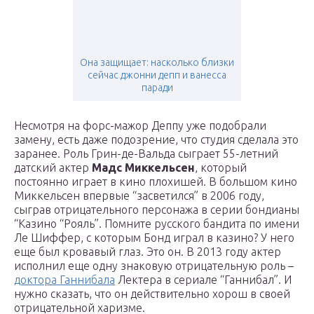
Она защищает: насколько близки
сейчас джонни депп и ванесса
паради
Несмотря на форс-мажор Деппу уже подобрали
замену, есть даже подозрение, что студия сделала это
заранее. Роль Грин-де-Вальда сыграет 55-летний
датский актер
Мадс Миккельсен
, который
постоянно играет в кино плохишей. В большом кино
Миккельсен впервые “засветился” в 2006 году,
сыграв отрицательного персонажа в серии бондианы
“Казино “Рояль”. Помните русского бандита по имени
Ле Шиффер, с которым Бонд играл в казино? У него
еще был кровавый глаз. Это он. В 2013 году актер
исполнил еще одну знаковую отрицательную роль –
доктора Ганнибала
Лектера в сериале “Ганнибал”. И
нужно сказать, что он действительно хорош в своей
отрицательной харизме.