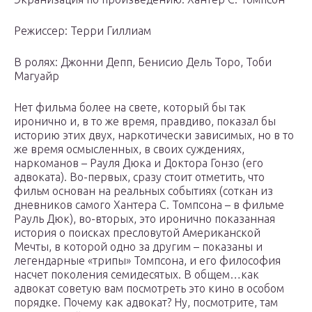
Режиссер: Терри Гиллиам
В ролях: Джонни Депп, Бенисио Дель Торо, Тоби
Магуайр
Нет фильма более на свете, который бы так
иронично и, в то же время, правдиво, показал бы
историю этих двух, наркотически зависимых, но в то
же время осмысленных, в своих суждениях,
наркоманов – Рауля Дюка и Доктора Гонзо (его
адвоката). Во-первых, сразу стоит отметить, что
фильм основан на реальных событиях (соткан из
дневников самого Хантера С. Томпсона – в фильме
Рауль Дюк), во-вторых, это иронично показанная
история о поисках пресловутой Американской
Мечты, в которой одно за другим – показаны и
легендарные «трипы» Томпсона, и его философия
насчет поколения семидесятых. В общем…как
адвокат советую вам посмотреть это кино в особом
порядке. Почему как адвокат? Ну, посмотрите, там