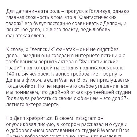
Для датчанина эта роль – пропуск в Голливуд, однако
главная сложность в том, что в “Фантастических
тварях” его будут постоянно сравнивать с Деппом, и
понятное дело, не в его пользу, ведь любовь
фанатская слепа.
К слову, о “деппских” фанатах – они не сидят без
дела. Намедни они создали в интернете петицию с
требованием вернуть актера в “Фантастические
твари”, под которой на сегодня подписалось около
140 тысяч человек. Главное требование – вернуть
Деппа в фильм, а если Warner Bros. не прислушается,
тогда бойкот. Но петиции – это слабое утешение, все
мы понимаем, что двойной отказ крупнейшей студии
Голливуда работать со своим любимцем – это для 57-
летнего актера смерть.
Но Депп храбриться. В своем Instagram он
опубликовал письмо, в котором рассказал и о суде и
о добровольном расставании со студией Warner Bros.
Письмо добавляет грусти еще и тем, что выглядит,