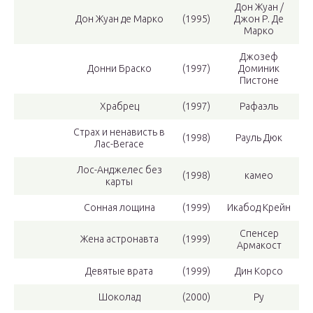
Дон Жуан /
Дон Жуан де Марко
(1995)
Джон Р. Де
Марко
Джозеф
Донни Браско
(1997)
Доминик
Пистоне
Храбрец
(1997)
Рафаэль
Страх и ненависть в
(1998)
Рауль Дюк
Лас-Вегасе
Лос-Анджелес без
(1998)
камео
карты
Сонная лощина
(1999)
Икабод Крейн
Спенсер
Жена астронавта
(1999)
Армакост
Девятые врата
(1999)
Дин Корсо
Шоколад
(2000)
Ру