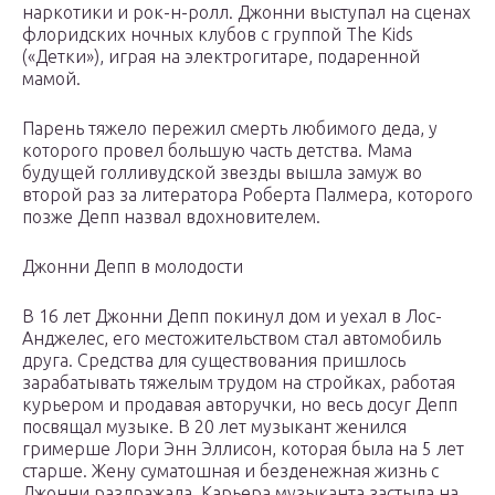
наркотики и рок-н-ролл. Джонни выступал на сценах
флоридских ночных клубов с группой The Kids
(«Детки»), играя на электрогитаре, подаренной
мамой.
Парень тяжело пережил смерть любимого деда, у
которого провел большую часть детства. Мама
будущей голливудской звезды вышла замуж во
второй раз за литератора Роберта Палмера, которого
позже Депп назвал вдохновителем.
Джонни Депп в молодости
В 16 лет Джонни Депп покинул дом и уехал в Лос-
Анджелес, его местожительством стал автомобиль
друга. Средства для существования пришлось
зарабатывать тяжелым трудом на стройках, работая
курьером и продавая авторучки, но весь досуг Депп
посвящал музыке. В 20 лет музыкант женился
гримерше Лори Энн Эллисон, которая была на 5 лет
старше. Жену суматошная и безденежная жизнь с
Джонни раздражала. Карьера музыканта застыла на