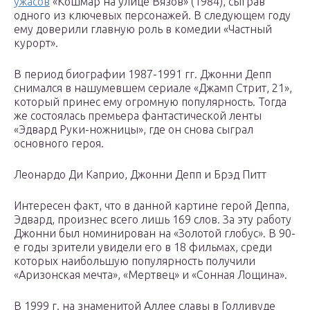
ужасов
«Кошмар на улице Вязов» (1984), сыграв
одного из ключевых персонажей. В следующем году
ему доверили главную роль в комедии «Частный
курорт».
В период биографии 1987-1991 гг. Джонни Депп
снимался в нашумевшем сериале «Джамп Стрит, 21»,
который принес ему огромную популярность. Тогда
же состоялась премьера фантастической ленты
«Эдвард Руки-ножницы», где он снова сыграл
основного героя.
Леонардо Ди Каприо, Джонни Депп и Брэд Питт
Интересен факт, что в данной картине герой Деппа,
Эдвард, произнес всего лишь 169 слов. За эту работу
Джонни был номинирован на «Золотой глобус». В 90-
е годы зрители увидели его в 18 фильмах, среди
которых наибольшую популярность получили
«Аризонская мечта», «Мертвец» и «Сонная Лощина».
В 1999 г. на знаменитой Аллее славы в Голливуде