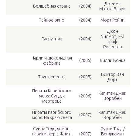
Джеймс
Волшебная страна
(2004)
Мэтью Барри
Тайное окно
(2004)
Морт Рейни
Джон
Уилмот, 2-й
Распутник
(2004)
граф
Рочестер
Чарли и шоколадная
(2005)
Вилли Вонка
фабрика
Виктор Ван
Труп невесты
(2005)
Дорт
Пираты Карибского
Капитан Джек
моря: Сундук
(2006)
Воробей
мертвеца
Пираты Карибского
Капитан Джек
(2007)
моря: На краю света
Воробей
Суини Тодд, демон-
Суини Тодд /
парикмахер с Флит-
(2007)
Бенджамин