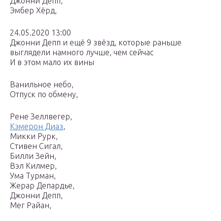
Джонни Депп,
Эмбер Хёрд,
24.05.2020 13:00
Джонни Депп и ещё 9 звёзд, которые раньше
выглядели намного лучше, чем сейчас
И в этом мало их вины
Ванильное небо,
Отпуск по обмену,
Рене Зеллвегер,
Кэмерон Диаз
,
Микки Рурк,
Стивен Сигал,
Билли Зейн,
Вэл Килмер,
Ума Турман,
Жерар Депардье,
Джонни Депп,
Мег Райан,