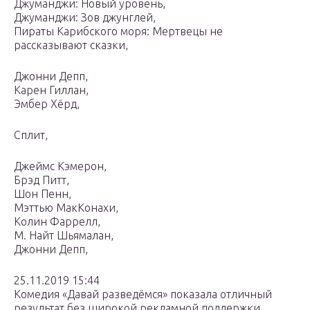
Джуманджи: Новый уровень,
Джуманджи: Зов джунглей,
Пираты Карибского моря: Мертвецы не
рассказывают сказки,
Джонни Депп,
Карен Гиллан,
Эмбер Хёрд,
Сплит,
Джеймс Кэмерон,
Брэд Питт,
Шон Пенн,
Мэттью МакКонахи,
Колин Фаррелл,
М. Найт Шьямалан,
Джонни Депп,
25.11.2019 15:44
Комедия «Давай разведёмся» показала отличный
результат без широкой рекламной поддержки