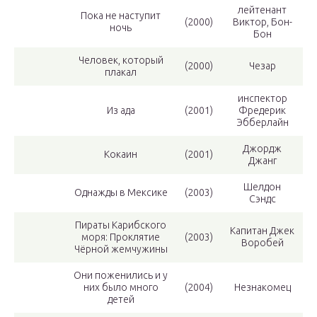
лейтенант
Пока не наступит
(2000)
Виктор, Бон-
ночь
Бон
Человек, который
(2000)
Чезар
плакал
инспектор
Из ада
(2001)
Фредерик
Эбберлайн
Джордж
Кокаин
(2001)
Джанг
Шелдон
Однажды в Мексике
(2003)
Сэндс
Пираты Карибского
Капитан Джек
моря: Проклятие
(2003)
Воробей
Чёрной жемчужины
Они поженились и у
них было много
(2004)
Незнакомец
детей