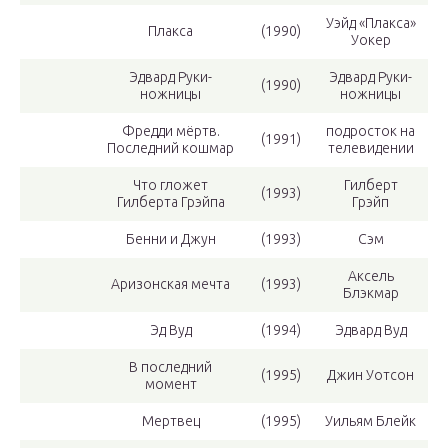
Уэйд «Плакса»
Плакса
(1990)
Уокер
Эдвард Руки-
Эдвард Руки-
(1990)
ножницы
ножницы
Фредди мёртв.
подросток на
(1991)
Последний кошмар
телевидении
Что гложет
Гилберт
(1993)
Гилберта Грэйпа
Грэйп
Бенни и Джун
(1993)
Сэм
Аксель
Аризонская мечта
(1993)
Блэкмар
Эд Вуд
(1994)
Эдвард Вуд
В последний
(1995)
Джин Уотсон
момент
Мертвец
(1995)
Уильям Блейк