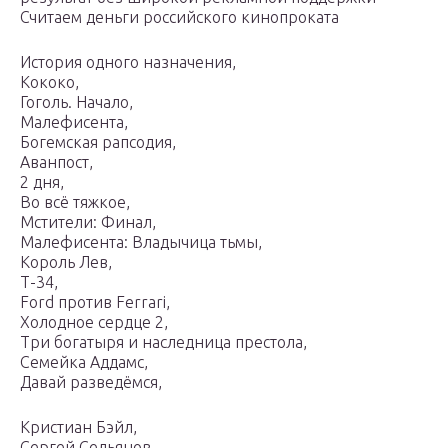
Считаем деньги российского кинопроката
История одного назначения,
Кококо,
Гоголь. Начало,
Малефисента,
Богемская рапсодия,
Аванпост,
2 дня,
Во всё тяжкое,
Мстители: Финал,
Малефисента: Владычица тьмы,
Король Лев,
Т-34,
Ford против Ferrari,
Холодное сердце 2,
Три богатыря и наследница престола,
Семейка Аддамс,
Давай разведёмся,
Кристиан Бэйл,
Сергей Сельянов,