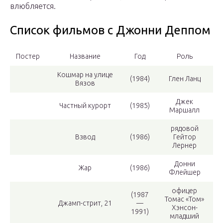
влюбляется.
Список фильмов с Джонни Деппом
Постер
Название
Год
Роль
Кошмар на улице
(1984)
Глен Ланц
Вязов
Джек
Частный курорт
(1985)
Маршалл
рядовой
Взвод
(1986)
Гейтор
Лернер
Донни
Жар
(1986)
Флейшер
офицер
(1987
Томас «Том»
Джамп-стрит, 21
—
Хэнсон-
1991)
младший