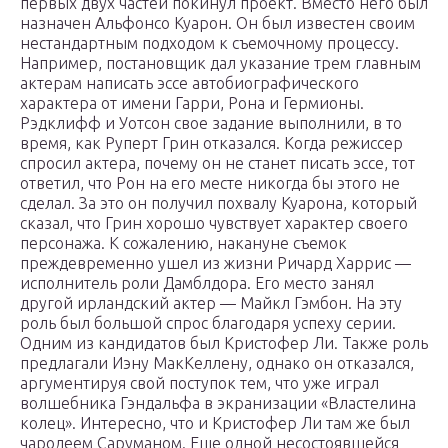
первых двух частей покинул проект. Вместо него был
назначен Альфонсо Куарон. Он был известен своим
нестандартным подходом к съемочному процессу.
Например, постановщик дал указание трем главным
актерам написать эссе автобиографического
характера от имени Гарри, Рона и Гермионы.
Рэдклифф и Уотсон свое задание выполнили, в то
время, как Руперт Грин отказался. Когда режиссер
спросил актера, почему он не станет писать эссе, тот
ответил, что Рон на его месте никогда бы этого не
сделал. За это он получил похвалу Куарона, который
сказал, что Грин хорошо чувствует характер своего
персонажа. К сожалению, накануне съемок
преждевременно ушел из жизни Ричард Харрис —
исполнитель роли Дамблдора. Его место занял
другой ирландский актер — Майкл Гэмбон. На эту
роль был большой спрос благодаря успеху серии.
Одним из кандидатов был Кристофер Ли. Также роль
предлагали Иэну МакКеллену, однако он отказался,
аргументируя свой поступок тем, что уже играл
волшебника Гэндальфа в экранизации «Властелина
колец». Интересно, что и Кристофер Ли там же был
чародеем Саруманом. Еще одной несостоявшейся