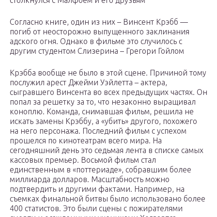
столкнулся с Малфоем и его друзьям
Согласно книге, один из них – Винсент Крэбб —
погиб от неосторожно выпущенного заклинания
адского огня. Однако в фильме это случилось с
другим студентом Слизерина – Грегори Гойлом
Крэбба вообще не было в этой сцене. Причиной тому
послужил арест Джейми Уэйлетта – актера,
сыгравшего Винсента во всех предыдущих частях. Он
попал за решетку за то, что незаконно выращивал
коноплю. Команда, снимавшая фильм, решила не
искать замены Крэббу, а «убить» другого, похожего
на него персонажа. Последний фильм с успехом
прошелся по кинотеатрам всего мира. На
сегодняшний день это седьмая лента в списке самых
кассовых премьер. Восьмой фильм стал
единственным в «поттериаде», собравшим более
миллиарда долларов. Масштабность можно
подтвердить и другими фактами. Например, на
съемках финальной битвы было использовано более
400 статистов. Это были сцены с пожирателями