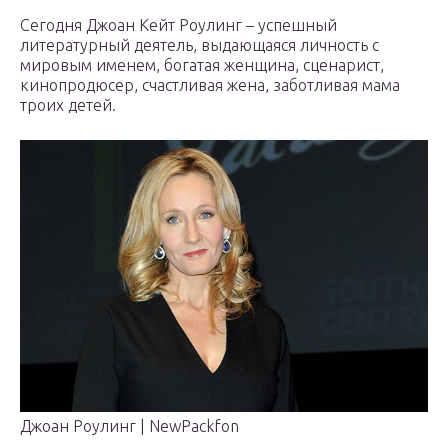
Сегодня Джоан Кейт Роулинг – успешный
литературный деятель, выдающаяся личность с
мировым именем, богатая женщина, сценарист,
кинопродюсер, счастливая жена, заботливая мама
троих детей.
Джоан Роулинг | NewPackfon