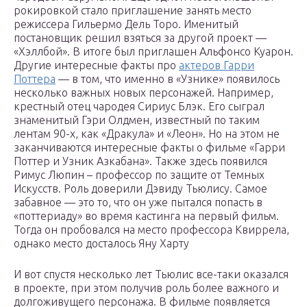
рокировкой стало приглашение занять место
режиссера Гильермо Дель Торо. Именитый
постановщик решил взяться за другой проект —
«Хэллбой». В итоге был приглашен Альфонсо Куарон.
Другие интересные факты про
актеров Гарри
Поттера
— в том, что именно в «Узнике» появилось
несколько важных новых персонажей. Например,
крестный отец чародея Сириус Блэк. Его сыграл
знаменитый Гэри Олдмен, известный по таким
лентам 90-х, как «Дракула» и «Леон». Но на этом не
заканчиваются интересные факты о фильме «Гарри
Поттер и Узник Азкабана». Также здесь появился
Римус Люпин – профессор по защите от Темных
Искусств. Роль доверили Дэвиду Тьюлису. Самое
забавное — это то, что он уже пытался попасть в
«поттериаду» во время кастинга на первый фильм.
Тогда он пробовался на место профессора Квиррела,
однако место досталось Яну Харту
И вот спустя несколько лет Тьюлис все-таки оказался
в проекте, при этом получив роль более важного и
долгоживущего персонажа. В фильме появляется