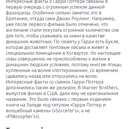
Интересные факты о Гарри Поттере связаны в
первую очередь с огромным успехом данной
франшизы. Особенно сильно заметно это в
Британии, откуда сама Джоан Роулинг. Например,
уже после первого фильма было отмечено, что
англичане стали покупать огромное количество сов
для того, чтобы ухаживать за ними в качестве
домашних животных. По сюжету у Гарри есть Букля,
которая доставляет почтовые письма и живет в
специальном помещении в Хогвартсе. Но настоящие
совы совершенно не приспособлены к жизни в
домашних людских условиях, поэтому многие птицы,
купленные на волне «поттеромании», со временем
сдавались назад или отпускались на волю.
Интересные факты со съемок Гарри Поттера
дополнились таким же релизом. В Warner Brothers,
выпустив фильм в США, дали ему не оригинальное
название. Это было связано с первым изданием
книги на Западе под титулом «Гарри Поттер и
волшебный камень» («Sorcerer’s», а не
«Philosopher’s»).