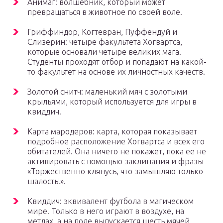
Анимаг: волшебник, который может
превращаться в животное по своей воле.
Гриффиндор, Когтевран, Пуффендуй и
Слизерин: четыре факультета Хогвартса,
которые основали четыре великих мага.
Студенты проходят отбор и попадают на какой-
то факультет на основе их личностных качеств.
Золотой снитч: маленький мяч с золотыми
крыльями, который используется для игры в
квиддич.
Карта мародеров: карта, которая показывает
подробное расположение Хогвартса и всех его
обитателей. Она ничего не покажет, пока ее не
активировать с помощью заклинания и фразы
«Торжественно клянусь, что замышляю только
шалость!».
Квиддич: эквивалент футбола в магическом
мире. Только в него играют в воздухе, на
метлах, а на поле выпускается шесть мячей.