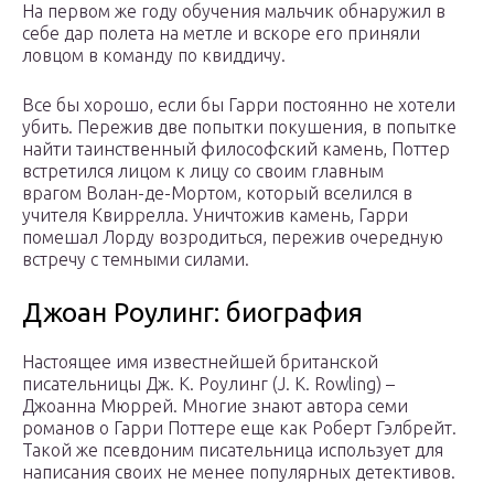
На первом же году обучения мальчик обнаружил в
себе дар полета на метле и вскоре его приняли
ловцом в команду по квиддичу.
Все бы хорошо, если бы Гарри постоянно не хотели
убить. Пережив две попытки покушения, в попытке
найти таинственный философский камень, Поттер
встретился лицом к лицу со своим главным
врагом Волан-де-Мортом, который вселился в
учителя Квиррелла. Уничтожив камень, Гарри
помешал Лорду возродиться, пережив очередную
встречу с темными силами.
Джоан Роулинг: биография
Настоящее имя известнейшей британской
писательницы Дж. К. Роулинг (J. K. Rowling) –
Джоанна Мюррей. Многие знают автора семи
романов о Гарри Поттере еще как Роберт Гэлбрейт.
Такой же псевдоним писательница использует для
написания своих не менее популярных детективов.