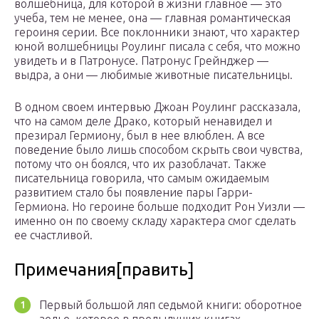
волшебница, для которой в жизни главное — это
учеба, тем не менее, она — главная романтическая
героиня серии. Все поклонники знают, что характер
юной волшебницы Роулинг писала с себя, что можно
увидеть и в Патронусе. Патронус Грейнджер —
выдра, а они — любимые животные писательницы.
В одном своем интервью Джоан Роулинг рассказала,
что на самом деле Драко, который ненавидел и
презирал Гермиону, был в нее влюблен. А все
поведение было лишь способом скрыть свои чувства,
потому что он боялся, что их разоблачат. Также
писательница говорила, что самым ожидаемым
развитием стало бы появление пары Гарри-
Гермиона. Но героине больше подходит Рон Уизли —
именно он по своему складу характера смог сделать
ее счастливой.
Примечания[править]
Первый большой ляп седьмой книги: оборотное