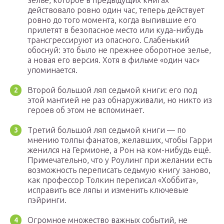
зелье, которое в предыдущих книгах
действовало ровно один час, теперь действует
ровно до того момента, когда выпившие его
прилетят в безопасное место или куда-нибудь
трансгрессируют из опасного. Слабенький
обоснуй: это было не прежнее оборотное зелье,
а новая его версия. Хотя в фильме «один час»
упоминается.
Второй большой ляп седьмой книги: его под
этой мантией не раз обнаруживали, но никто из
героев об этом не вспоминает.
Третий большой ляп седьмой книги — по
мнению толпы фанатов, желавших, чтобы Гарри
женился на Гермионе, а Рон на ком-нибудь ещё.
Примечательно, что у Роулинг при желании есть
возможность переписать седьмую книгу заново,
как профессор Толкин переписал «Хоббита»,
исправить все ляпы и изменить ключевые
пэйринги.
Огромное множество важных событий, не