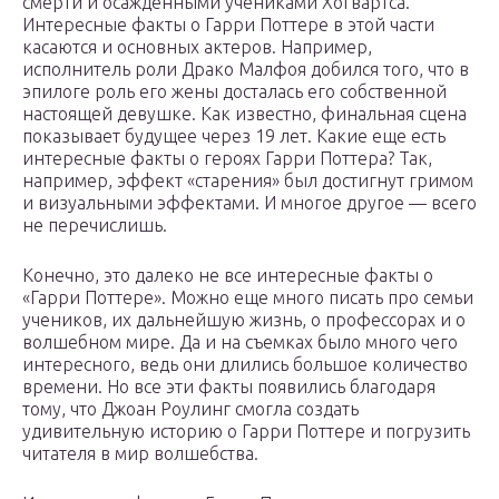
смерти и осажденными учениками Хогвартса.
Интересные факты о Гарри Поттере в этой части
касаются и основных актеров. Например,
исполнитель роли Драко Малфоя добился того, что в
эпилоге роль его жены досталась его собственной
настоящей девушке. Как известно, финальная сцена
показывает будущее через 19 лет. Какие еще есть
интересные факты о героях Гарри Поттера? Так,
например, эффект «старения» был достигнут гримом
и визуальными эффектами. И многое другое — всего
не перечислишь.
Конечно, это далеко не все интересные факты о
«Гарри Поттере». Можно еще много писать про семьи
учеников, их дальнейшую жизнь, о профессорах и о
волшебном мире. Да и на съемках было много чего
интересного, ведь они длились большое количество
времени. Но все эти факты появились благодаря
тому, что Джоан Роулинг смогла создать
удивительную историю о Гарри Поттере и погрузить
читателя в мир волшебства.